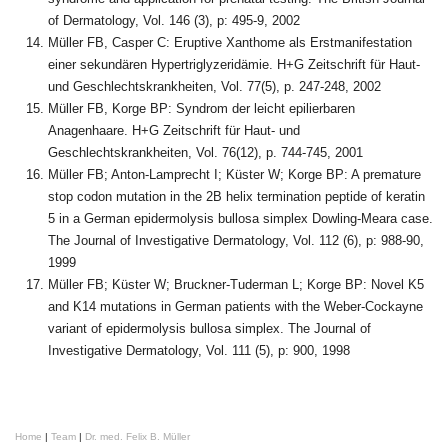
of Dermatology, Vol. 146 (3), p: 495-9, 2002
Müller FB, Casper C: Eruptive Xanthome als Erstmanifestation
einer sekundären Hypertriglyzeridämie. H+G Zeitschrift für Haut-
und Geschlechtskrankheiten, Vol. 77(5), p. 247-248, 2002
Müller FB, Korge BP: Syndrom der leicht epilierbaren
Anagenhaare. H+G Zeitschrift für Haut- und
Geschlechtskrankheiten, Vol. 76(12), p. 744-745, 2001
Müller FB; Anton-Lamprecht I; Küster W; Korge BP: A premature
stop codon mutation in the 2B helix termination peptide of keratin
5 in a German epidermolysis bullosa simplex Dowling-Meara case.
The Journal of Investigative Dermatology, Vol. 112 (6), p: 988-90,
1999
Müller FB; Küster W; Bruckner-Tuderman L; Korge BP: Novel K5
and K14 mutations in German patients with the Weber-Cockayne
variant of epidermolysis bullosa simplex. The Journal of
Investigative Dermatology, Vol. 111 (5), p: 900, 1998
Home
|
Team
|
Dr. med. Felix B. Müller