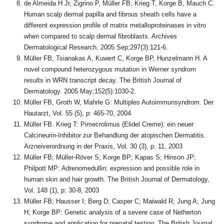
de Almeida H Jr, Zigrino P, Müller FB, Krieg T, Korge B, Mauch C.
Human scalp dermal papilla and fibrous sheath cells have a
different expression profile of matrix metalloproteinases in vitro
when compared to scalp dermal fibroblasts. Archives
Dermatological Research. 2005 Sep;297(3):121-6.
Müller FB, Tsianakas A, Kuwert C, Korge BP, Hunzelmann H. A
novel compound heterozygous mutation in Werner syndrom
results in WRN transcript decay. The British Journal of
Dermatology. 2005 May;152(5):1030-2.
Müller FB, Groth W, Mahrle G: Multiples Autoimmunsyndrom. Der
Hautarzt, Vol. 55 (5), p: 465-70, 2004
Müller FB. Krieg T: Pimecrolimus (Elidel Creme): ein neuer
Calcineurin-Inhibitor zur Behandlung der atopischen Dermatitis.
Arzneiverordnung in der Praxis, Vol. 30 (3), p. 11, 2003
Müller FB; Müller-Röver S; Korge BP; Kapas S; Hinson JP;
Philpott MP: Adrenomedullin: expression and possible role in
human skin and hair growth. The British Journal of Dermatology,
Vol. 148 (1), p: 30-8, 2003
Müller FB; Hausser I; Berg D; Casper C; Maiwald R; Jung A; Jung
H; Korge BP: Genetic analysis of a severe case of Netherton
syndrome and application for prenatal testing. The British Journal