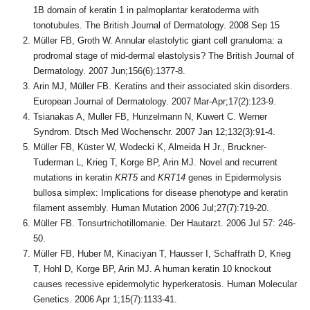
1B domain of keratin 1 in palmoplantar keratoderma with
tonotubules. The British Journal of Dermatology. 2008 Sep 15
Müller FB, Groth W. Annular elastolytic giant cell granuloma: a
prodromal stage of mid-dermal elastolysis? The British Journal of
Dermatology. 2007 Jun;156(6):1377-8.
Arin MJ, Müller FB. Keratins and their associated skin disorders.
European Journal of Dermatology. 2007 Mar-Apr;17(2):123-9.
Tsianakas A, Muller FB, Hunzelmann N, Kuwert C. Werner
Syndrom. Dtsch Med Wochenschr. 2007 Jan 12;132(3):91-4.
Müller FB, Küster W, Wodecki K, Almeida H Jr., Bruckner-
Tuderman L, Krieg T, Korge BP, Arin MJ. Novel and recurrent
mutations in keratin
KRT5
and
KRT14
genes in Epidermolysis
bullosa simplex: Implications for disease phenotype and keratin
filament assembly. Human Mutation 2006 Jul;27(7):719-20.
Müller FB. Tonsurtrichotillomanie. Der Hautarzt. 2006 Jul 57: 246-
50.
Müller FB, Huber M, Kinaciyan T, Hausser I, Schaffrath D, Krieg
T, Hohl D, Korge BP, Arin MJ. A human keratin 10 knockout
causes recessive epidermolytic hyperkeratosis. Human Molecular
Genetics. 2006 Apr 1;15(7):1133-41.